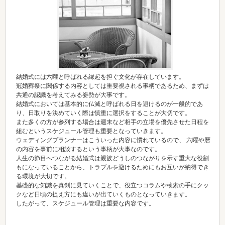
結婚式には六曜と呼ばれる縁起を担ぐ文化が存在しています。
冠婚葬祭に関係する内容としては重要視される事柄であるため、まずは
共通の認識を考えてみる姿勢が大事です。
結婚式においては基本的に仏滅と呼ばれる日を避けるのが一般的であ
り、日取りを決めていく際は慎重に選択をすることが大切です。
また多くの方が参列する場合は週末など相手の立場を優先させた日程を
組むというスケジュール管理も重要となっていきます。
ウェディングプランナーはこういった内容に慣れているので、 六曜や暦
の内容を事前に相談するという事柄が大事なのです。
人生の節目へつながる結婚式は親族どうしのつながりを示す重大な役割
もになっていることから、トラブルを避けるためにもお互いが納得でき
る環境が大切です。
基礎的な知識を真剣に見ていくことで、役立つコラムや検索の手にクッ
クなど日頃の捉え方にも違いが出ていくものとなっていきます。
したがって、スケジュール管理は重要な内容です。